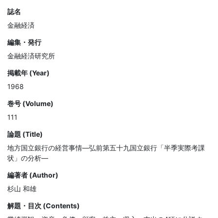
誌名
金融経済
編集・発行
金融経済研究所
掲載年 (Year)
1968
巻号 (Volume)
111
論題 (Title)
地方国立銀行の経営事情—弘前第五十九国立銀行「半季実際考課
状」の分析—
編著者 (Author)
杉山 和雄
解題・目次 (Contents)