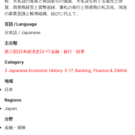
程、大名貸の進展と商品取引の減退、大名貸をめぐる蔵元と掛
屋、両替商経営と貨幣改鋳、藩札の発行と両替商の札元化、鴻池
の家業意識と帳簿組織、結びに代えて。
言語 / Language
日本語 / Japanese
主分類
第三部[日本経済史]3-17.金融・銀行・財界
Category
3 Japanese Economic History 3-17. Banking, Finance & ZAIKAI
地域
日本
Regions
Japan
分野
金融・保険