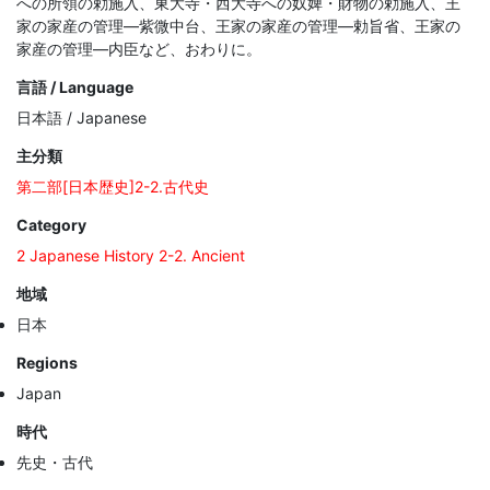
への所領の勅施入、東大寺・西大寺への奴婢・財物の勅施入、王
家の家産の管理—紫微中台、王家の家産の管理—勅旨省、王家の
家産の管理—内臣など、おわりに。
言語 / Language
日本語 / Japanese
主分類
第二部[日本歴史]2-2.古代史
Category
2 Japanese History 2-2. Ancient
地域
日本
Regions
Japan
時代
先史・古代