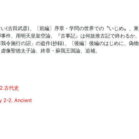
い(古田武彦)、〔前編〕序章・学問の世界での〝いじめ〟、
脚事件、用明天皇架空論、『古事記』は何故推古記で終わるか
我令施行の詔」の盗作(抄録)、〔後編〕後編のはじめに、偽
、虚像聖徳太子論、終章・蘇我王国論、追補。
2.古代史
y 2-2. Ancient