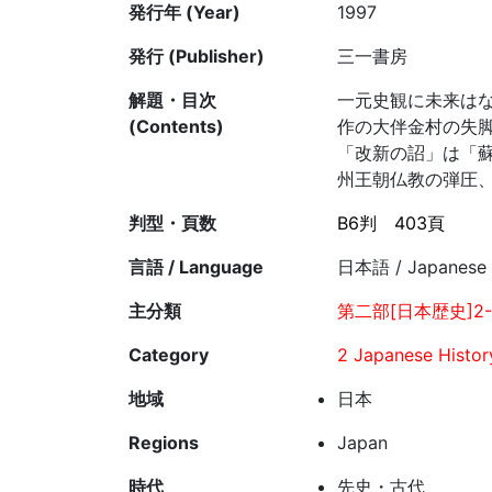
発行年 (Year)
1997
発行 (Publisher)
三一書房
解題・目次
一元史観に未来はな
(Contents)
作の大伴金村の失
「改新の詔」は「蘇
州王朝仏教の弾圧
判型・頁数
B6判
403頁
言語 / Language
日本語 / Japanese
主分類
第二部[日本歴史]2-
Category
2 Japanese Histor
地域
日本
Regions
Japan
時代
先史・古代