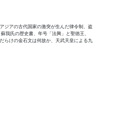
東アジアの古代国家の激突が生んだ律令制、盗
、蘇我氏の歴史書、年号「法興」と聖徳王、
物だらけの金石文は何故か、天武天皇による九