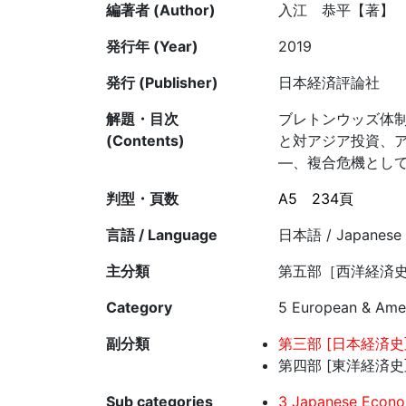
編著者 (Author)
入江 恭平【著】
発行年 (Year)
2019
発行 (Publisher)
日本経済評論社
解題・目次
ブレトンウッズ体
(Contents)
と対アジア投資、
―、複合危機とし
判型・頁数
A5
234頁
言語 / Language
日本語 / Japanese
主分類
第五部［西洋経済史
Category
5 European & Amer
副分類
第三部 [日本経済史]
第四部 [東洋経済史]
Sub categories
3 Japanese Econom