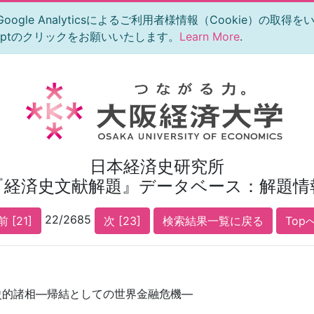
le Analyticsによるご利用者様情報（Cookie）の取得
eptのクリックをお願いいたします。
Learn More
.
日本経済史研究所
『経済史文献解題』データベース：解題情
22/2685
前 [21]
次 [23]
検索結果一覧に戻る
Top
史的諸相―帰結としての世界金融危機―