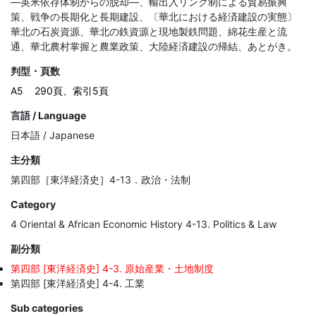
―英米依存体制からの脱却―、輸出入リンク制による貿易振興
策、戦争の長期化と長期建設、〔華北における経済建設の実態〕
華北の石炭資源、華北の鉄資源と現地製鉄問題、綿花生産と流
通、華北農村掌握と農業政策、大陸経済建設の帰結、あとがき。
判型・頁数
A5
290頁、索引5頁
言語 / Language
日本語 / Japanese
主分類
第四部［東洋経済史］4-13．政治・法制
Category
4 Oriental & African Economic History 4-13. Politics & Law
副分類
第四部 [東洋経済史] 4-3. 原始産業・土地制度
第四部 [東洋経済史] 4-4. 工業
Sub categories