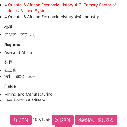
4 Oriental & African Economic History 4-3. Primary Sector of
Industry & Land System
4 Oriental & African Economic History 4-4. Industry
地域
アジア・アフリカ
Regions
Asia and Africa
分野
鉱工業
法制・政治・軍事
Fields
Mining and Manufacturing
Law, Politics & Military
199/1755
前 [198]
次 [200]
検索結果一覧に戻る