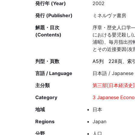
発行年 (Year)
2002
発行 (Publisher)
ミネルヴァ書房
解題・目次
序章・歴史人口学—
(Contents)
における嬰児殺し(
浦昭)、毎月指出控
とその近接要因(友
判型・頁数
A5判
228頁、索
言語 / Language
日本語 / Japanese
主分類
第三部[日本経済史]3
Category
3 Japanese Econom
地域
日本
Regions
Japan
分野
人口