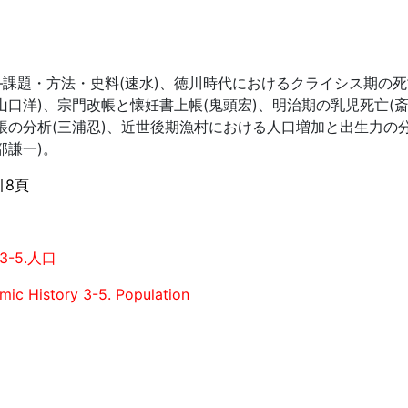
課題・方法・史料(速水)、徳川時代におけるクライシス期の死亡
山口洋)、宗門改帳と懐妊書上帳(鬼頭宏)、明治期の乳児死亡(
帳の分析(三浦忍)、近世後期漁村における人口増加と出生力の
部謙一)。
引8頁
-5.人口
ic History 3-5. Population