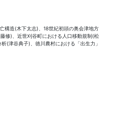
構造(木下太志)、18世紀初頭の奥会津地方
斎藤修)、近世刈谷町における人口移動規制(松
分析(津谷典子)、徳川農村における「出生力」