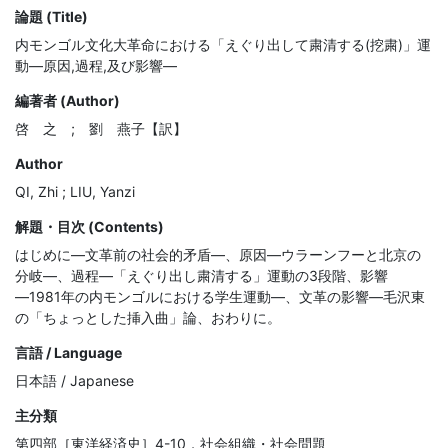
論題 (Title)
内モンゴル文化大革命における「えぐり出して粛清する(挖粛)」運
動―原因,過程,及び影響―
編著者 (Author)
啓 之 ; 劉 燕子【訳】
Author
QI, Zhi ; LIU, Yanzi
解題・目次 (Contents)
はじめに―文革前の社会的矛盾―、原因―ウラーンフーと北京の
分岐―、過程―「えぐり出し粛清する」運動の3段階、影響
―1981年の内モンゴルにおける学生運動―、文革の影響―毛沢東
の「ちょっとした挿入曲」論、おわりに。
言語 / Language
日本語 / Japanese
主分類
第四部［東洋経済史］4-10．社会組織・社会問題