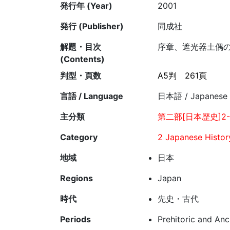
発行年 (Year)
2001
発行 (Publisher)
同成社
解題・目次
序章、遮光器土偶
(Contents)
判型・頁数
A5判
261頁
言語 / Language
日本語 / Japanese
主分類
第二部[日本歴史]2-
Category
2 Japanese Histor
地域
日本
Regions
Japan
時代
先史・古代
Periods
Prehitoric and Anc