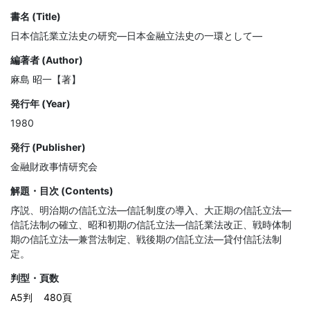
書名 (Title)
日本信託業立法史の研究—日本金融立法史の一環として—
編著者 (Author)
麻島 昭一【著】
発行年 (Year)
1980
発行 (Publisher)
金融財政事情研究会
解題・目次 (Contents)
序説、明治期の信託立法—信託制度の導入、大正期の信託立法—
信託法制の確立、昭和初期の信託立法—信託業法改正、戦時体制
期の信託立法—兼営法制定、戦後期の信託立法—貸付信託法制
定。
判型・頁数
A5判
480頁