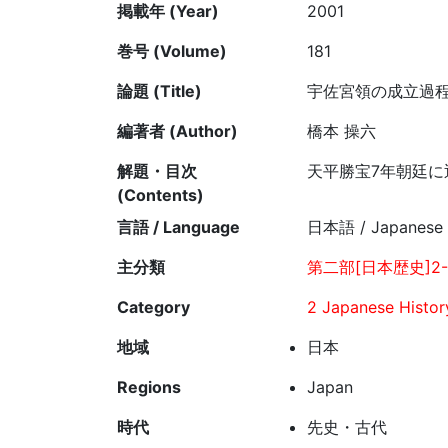
掲載年 (Year)
2001
巻号 (Volume)
181
論題 (Title)
宇佐宮領の成立過程
編著者 (Author)
橋本 操六
解題・目次
天平勝宝7年朝廷
(Contents)
言語 / Language
日本語 / Japanese
主分類
第二部[日本歴史]2-
Category
2 Japanese Histor
地域
日本
Regions
Japan
時代
先史・古代