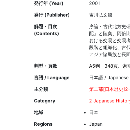
発行年 (Year)
2001
発行 (Publisher)
吉川弘文館
解題・目次
序論・古代北方史
(Contents)
配」と陸奥、阿倍
おける交易と交易
段階と組織化、古
アジア諸民族と長
判型・頁数
A5判
348頁、索
言語 / Language
日本語 / Japanese
主分類
第二部[日本歴史]2-
Category
2 Japanese Histor
地域
日本
Regions
Japan