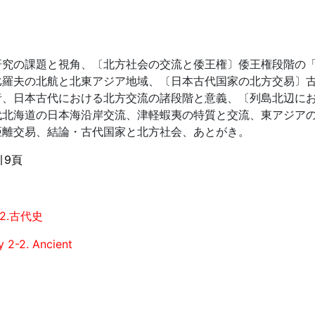
研究の課題と視角、〔北方社会の交流と倭王権〕倭王権段階の
比羅夫の北航と北東アジア地域、〔日本古代国家の北方交易〕
者、日本古代における北方交流の諸段階と意義、〔列島北辺に
代北海道の日本海沿岸交流、津軽蝦夷の特質と交流、東アジア
距離交易、結論・古代国家と北方社会、あとがき。
引9頁
2.古代史
y 2-2. Ancient