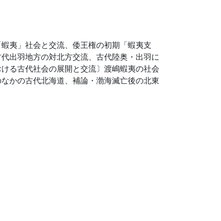
「蝦夷」社会と交流、倭王権の初期「蝦夷支
古代出羽地方の対北方交流、古代陸奥・出羽に
おける古代社会の展開と交流〕渡嶋蝦夷の社会
のなかの古代北海道、補論・渤海滅亡後の北東