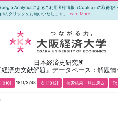
le Analyticsによるご利用者様情報（Cookie）の取得
eptのクリックをお願いいたします。
Learn More
.
日本経済史研究所
『経済史文献解題』データベース：解題情
1811/3748
[1810]
次 [1812]
検索結果一覧に戻る
T
会