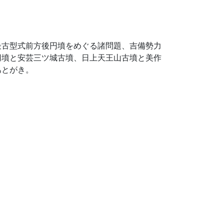
最古型式前方後円墳をめぐる諸問題、吉備勢力
円墳と安芸三ツ城古墳、日上天王山古墳と美作
あとがき。