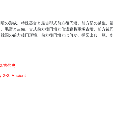
円墳の形成、特殊器台と最古型式前方後円墳、前方部の誕生、
て、毛野と吉備、古式前方後円墳と信濃森将軍塚古墳、前方後
、韓国の前方後円形墳、前方後円墳とは何か、挿図出典一覧、
2.古代史
y 2-2. Ancient