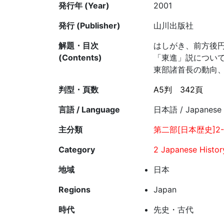
発行年 (Year)
2001
発行 (Publisher)
山川出版社
解題・目次
はしがき、前方後
(Contents)
「東進」説につい
東部諸首長の動向
判型・頁数
A5判
342頁
言語 / Language
日本語 / Japanese
主分類
第二部[日本歴史]2-
Category
2 Japanese Histor
地域
日本
Regions
Japan
時代
先史・古代