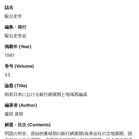
誌名
駿台史学
編集・発行
駿台史学会
掲載年 (Year)
1981
巻号 (Volume)
53
論題 (Title)
戦前日本における銀行網展開と地域再編成
編著者 (Author)
藤田 直晴
解題・目次 (Contents)
問題の所在、原始的蓄積期の銀行網展開(為替会社の立地展開、国