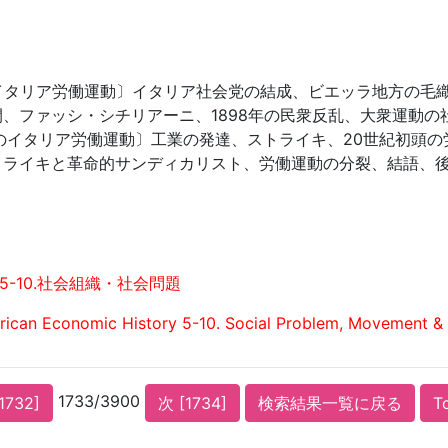
のイタリア労働運動〕イタリア社会党の結成、ビエッラ地方の毛
、ファッシ・シチリアーニ、1898年の民衆反乱、大衆運動
のイタリア労働運動〕工業の発達、ストライキ、20世紀初頭
トライキと革命的サンディカリスト、労働運動の分裂、結語、
5-10.社会組織・社会問題
ican Economic History 5-10. Social Problem, Movement & 
1733/3900
1732]
次 [1734]
検索結果一覧に戻る
T