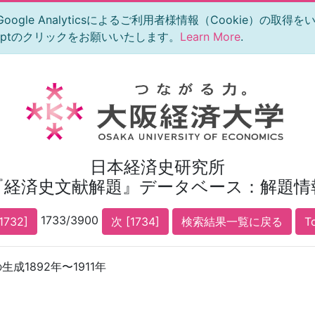
le Analyticsによるご利用者様情報（Cookie）の取得
eptのクリックをお願いいたします。
Learn More
.
日本経済史研究所
『経済史文献解題』データベース：解題情
1733/3900
1732]
次 [1734]
検索結果一覧に戻る
T
成1892年〜1911年