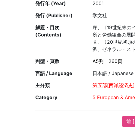
発行年 (Year)
2001
発行 (Publisher)
学文社
解題・目次
序、〔19世紀末
(Contents)
所と労働組合の展開
党、〔20世紀初頭
派、ゼネラル・ス
判型・頁数
A5判
260頁
言語 / Language
日本語 / Japanese
主分類
第五部[西洋経済史]
Category
5 European & Amer
前 [