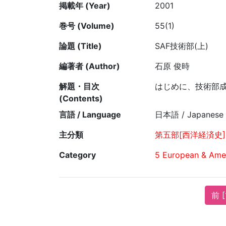
掲載年 (Year)
2001
巻号 (Volume)
55(1)
論題 (Title)
SAF技術部(上)
編著者 (Author)
石原 俊時
解題・目次
はじめに、技術部成
(Contents)
言語 / Language
日本語 / Japanese
主分類
第五部[西洋経済史]
Category
5 European & Amer
前 [