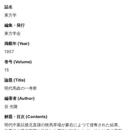
誌名
東方学
編集・発行
東方学会
掲載年 (Year)
1957
巻号 (Volume)
15
論題 (Title)
明代馬政の一考察
編著者 (Author)
谷 光隆
解題・目次 (Contents)
明代中葉以後北直隷の牧馬草場が豪右によつて侵奪された結果、