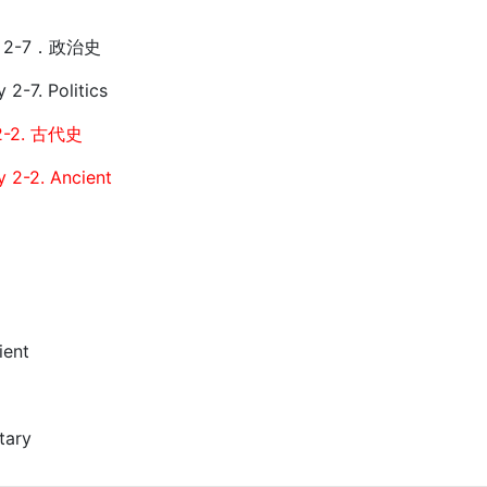
2-7．政治史
 2-7. Politics
-2. 古代史
y 2-2. Ancient
ient
itary