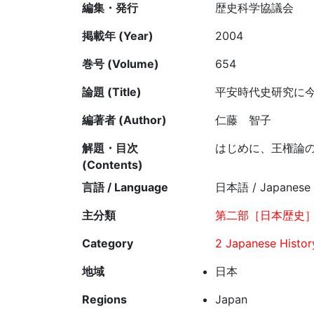
編集・発行
歴史科学協議会
掲載年 (Year)
2004
巻号 (Volume)
654
論題 (Title)
平安時代史研究に
編著者 (Author)
仁藤 智子
解題・目次
はじめに、王権論
(Contents)
言語 / Language
日本語 / Japanese
主分類
第二部［日本歴史］
Category
2 Japanese Histor
地域
日本
Regions
Japan