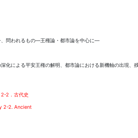
今、問われるもの―王権論・都市論を中心に―
の深化による平安王権の解明、都市論における新機軸の出現、
2-2．古代史
y 2-2. Ancient