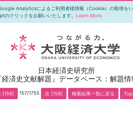
le Analyticsによるご利用者様情報（Cookie）の取得
eptのクリックをお願いいたします。
Learn More
.
日本経済史研究所
『経済史文献解題』データベース：解題情
157/1755
 [156]
次 [158]
検索結果一覧に戻る
To