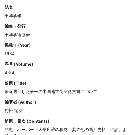
誌名
東洋学報
編集・発行
東洋学術協会
掲載年 (Year)
1964
巻号 (Volume)
46(4)
論題 (Title)
最近遇目した若干の中国地主制関係文書について
編著者 (Author)
村松 祐次
解題・目次 (Contents)
開題、ハーバート大学所蔵の租繇、其の他の断片史料、結語、よ