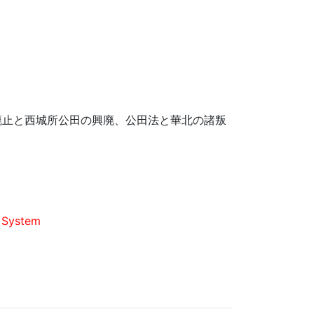
廃止と西城所公田の興廃、公田法と華北の諸叛
d System