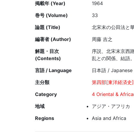
掲載年 (Year)
1964
巻号 (Volume)
33
論題 (Title)
北宋末の公田法と
編著者 (Author)
周藤 吉之
解題・目次
序説、北宋末京西
(Contents)
乱との関係、結語
言語 / Language
日本語 / Japanese
主分類
第四部[東洋経済史]
Category
4 Oriental & Afric
地域
アジア・アフリカ
Regions
Asia and Africa