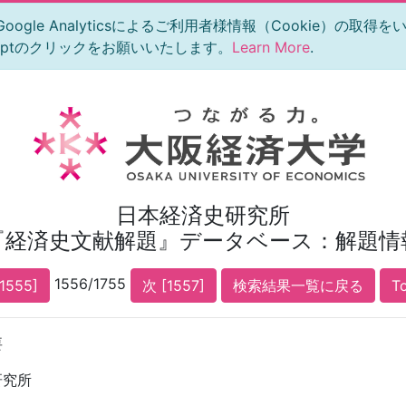
le Analyticsによるご利用者様情報（Cookie）の取得
eptのクリックをお願いいたします。
Learn More
.
日本経済史研究所
『経済史文献解題』データベース：解題情
1556/1755
1555]
次 [1557]
検索結果一覧に戻る
T
要
研究所