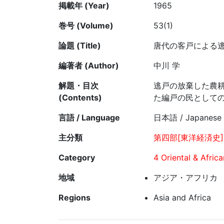
掲載年 (Year)
1965
巻号 (Volume)
53(1)
論題 (Title)
唐代の客戸による
編著者 (Author)
中川 学
解題・目次
逃戸の放棄した農
(Contents)
た編戸の民として
言語 / Language
日本語 / Japanese
主分類
第四部[東洋経済史]
Category
4 Oriental & Afric
地域
アジア・アフリカ
Regions
Asia and Africa