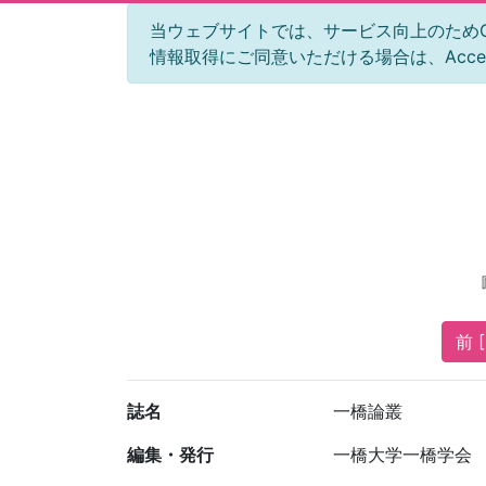
当ウェブサイトでは、サービス向上のためGoog
情報取得にご同意いただける場合は、Acc
前 [
誌名
一橋論叢
編集・発行
一橋大学一橋学会