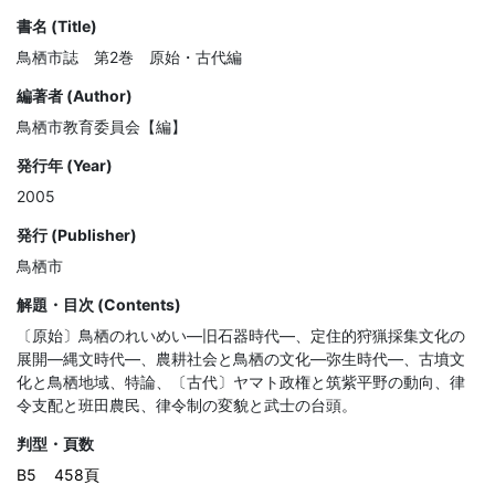
書名 (Title)
鳥栖市誌 第2巻 原始・古代編
編著者 (Author)
鳥栖市教育委員会【編】
発行年 (Year)
2005
発行 (Publisher)
鳥栖市
解題・目次 (Contents)
〔原始〕鳥栖のれいめい―旧石器時代―、定住的狩猟採集文化の
展開―縄文時代―、農耕社会と鳥栖の文化―弥生時代―、古墳文
化と鳥栖地域、特論、〔古代〕ヤマト政権と筑紫平野の動向、律
令支配と班田農民、律令制の変貌と武士の台頭。
判型・頁数
B5
458頁