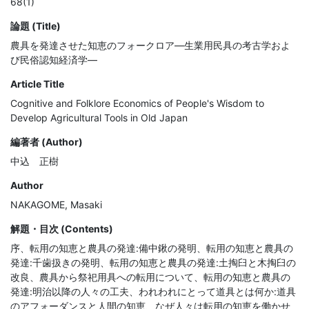
68(1)
論題 (Title)
農具を発達させた知恵のフォークロア―生業用民具の考古学およ
び民俗認知経済学―
Article Title
Cognitive and Folklore Economics of People's Wisdom to
Develop Agricultural Tools in Old Japan
編著者 (Author)
中込 正樹
Author
NAKAGOME, Masaki
解題・目次 (Contents)
序、転用の知恵と農具の発達:備中鍬の発明、転用の知恵と農具の
発達:千歯扱きの発明、転用の知恵と農具の発達:土掏臼と木掏臼の
改良、農具から祭祀用具への転用について、転用の知恵と農具の
発達:明治以降の人々の工夫、われわれにとって道具とは何か:道具
のアフォーダンスと人間の知恵、なぜ人々は転用の知恵を働かせ