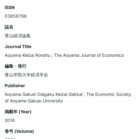
ISSN
03856798
誌名
青山経済論集
Journal Title
Aoyama Keizai Ronshu ; The Aoyama Journal of Economics
編集・発行
青山学院大学経済学会
Publisher
Aoyama Gakuin Daigaku Keizai Gakkai ; The Economic Society
of Aoyama Gakuin University
掲載年 (Year)
2016
巻号 (Volume)