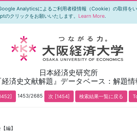
le Analyticsによるご利用者様情報（Cookie）の取得
eptのクリックをお願いいたします。
Learn More
.
日本経済史研究所
『経済史文献解題』データベース：解題情
1453/2685
1452]
次 [1454]
検索結果一覧に戻る
T
会【編】