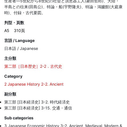
生産者―5世紀から8世紀の社会と須恵器工人(菱田哲郎)、大陸・
半島との往来(田島公)、特論・船(宇野隆夫)、特論・鴻臚館(大庭康
時)、付録・古代要図。
判型・頁数
A5
310頁
言語 / Language
日本語 / Japanese
主分類
第二部［日本歴史］2-2．古代史
Category
2 Japanese History 2-2. Ancient
副分類
第三部 [日本経済史] 3-2. 時代経済史
第三部 [日本経済史] 3-15. 交通・通信
Sub categories
3 Japanese Economic History 3-2. Ancient, Medieval, Modern &