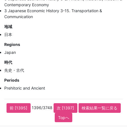
Contemporary Economy
3 Japanese Economic History 3-15. Transportation &
Communication
地域
日本
Regions
Japan
時代
先史・古代
Periods
Prehitoric and Ancient
1396/3748
前 [1395]
次 [1397]
検索結果一覧に戻る
Topへ