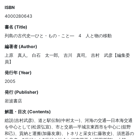
ISBN
4000280643
書名 (Title)
列島の古代史―ひと・もの・こと― 4 人と物の移動
編著者 (Author)
上原 真人, 白石 太一郎, 吉川 真司, 吉村 武彦【編集委
員】
発行年 (Year)
2005
発行 (Publisher)
岩波書店
解題・目次 (Contents)
総説(吉村武彦)、道と駅伝制(中村太一)、河海の交通―日本海交通
を中心として(松原弘宣)、市と交易―平城京東西市を中心に(舘野
和己)、貢納と運搬(加藤友康)、トネリと采女(仁藤敦史)、須恵器の