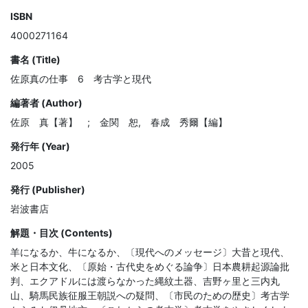
ISBN
4000271164
書名 (Title)
佐原真の仕事 6 考古学と現代
編著者 (Author)
佐原 真【著】 ; 金関 恕, 春成 秀爾【編】
発行年 (Year)
2005
発行 (Publisher)
岩波書店
解題・目次 (Contents)
羊になるか、牛になるか、〔現代へのメッセージ〕大昔と現代、
米と日本文化、〔原始・古代史をめぐる論争〕日本農耕起源論批
判、エクアドルには渡らなかった縄紋土器、吉野ヶ里と三内丸
山、騎馬民族征服王朝説への疑問、〔市民のための歴史〕考古学