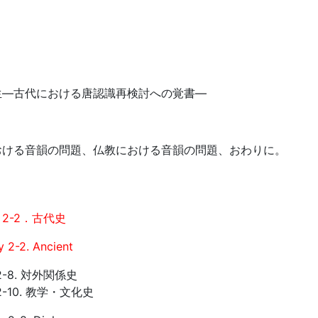
生―古代における唐認識再検討への覚書―
おける音韻の問題、仏教における音韻の問題、おわりに。
2-2．古代史
y 2-2. Ancient
2-8. 対外関係史
2-10. 教学・文化史