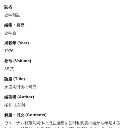
誌名
史学雑誌
編集・発行
史学会
掲載年 (Year)
1976
巻号 (Volume)
85(7)
論題 (Title)
永盛均田例の研究
編著者 (Author)
桜井 由躬雄
解題・目次 (Contents)
ヴェトナム村落共同体の成立過程を公田制変質の面から考察する