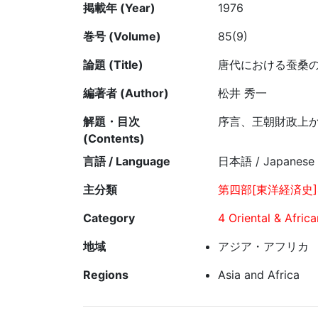
掲載年 (Year)
1976
巻号 (Volume)
85(9)
論題 (Title)
唐代における蚕桑
編著者 (Author)
松井 秀一
解題・目次
序言、王朝財政上
(Contents)
言語 / Language
日本語 / Japanese
主分類
第四部[東洋経済史]
Category
4 Oriental & Afric
地域
アジア・アフリカ
Regions
Asia and Africa