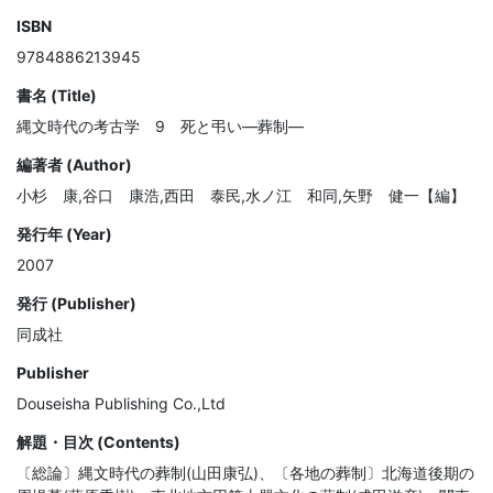
ISBN
9784886213945
書名 (Title)
縄文時代の考古学 9 死と弔い―葬制―
編著者 (Author)
小杉 康,谷口 康浩,西田 泰民,水ノ江 和同,矢野 健一【編】
発行年 (Year)
2007
発行 (Publisher)
同成社
Publisher
Douseisha Publishing Co.,Ltd
解題・目次 (Contents)
〔総論〕縄文時代の葬制(山田康弘)、〔各地の葬制〕北海道後期の