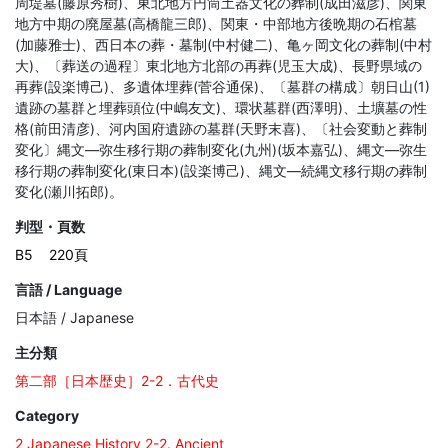
周堤墓(藤原秀樹)、東北地方円筒土器文化の葬制(成田滋彦)、関東
地方中期の廃屋墓(高橋龍三郎)、関東・中部地方後晩期の石棺墓
(加藤雅士)、西日本の葬・墓制(中村健二)、亀ヶ岡文化の葬制(中村
大)、〔葬送の過程〕東北地方北部の再葬(児玉大成)、長野県域の
再葬(設楽博己)、多遺体埋葬(菅谷通保)、〔墓群の構成〕朝日山(1)
遺跡の墓群と埋葬頭位(中嶋友文)、環状墓群(西澤明)、土壙墓の性
格(前田清彦)、河内国府遺跡の墓群(天野末喜)、〔社会変動と葬制
変化〕縄文―弥生移行期の葬制変化(九州)(坂本嘉弘)、縄文―弥生
移行期の葬制変化(東日本)(設楽博己)、縄文―続縄文移行期の葬制
変化(瀬川拓郎)。
判型・頁数
B5
220頁
言語 / Language
日本語 / Japanese
主分類
第二部［日本歴史］2-2．古代史
Category
2 Japanese History 2-2. Ancient