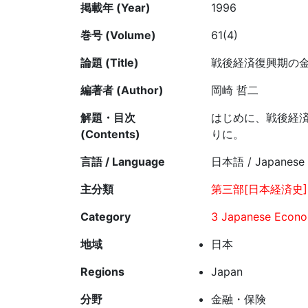
掲載年 (Year)
1996
巻号 (Volume)
61(4)
論題 (Title)
戦後経済復興期の
編著者 (Author)
岡崎 哲二
解題・目次
はじめに、戦後経
(Contents)
りに。
言語 / Language
日本語 / Japanese
主分類
第三部[日本経済史]
Category
3 Japanese Econom
地域
日本
Regions
Japan
分野
金融・保険