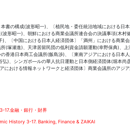
本書の構成(波形昭一)、〔植民地・委任統治地域における日
(波形昭一)、朝鮮における商業会議所連合会の決議事項(木村
子)、〔中国における日本人経済団体〕「満州」における商業会
所(塚瀬進)、天津居留民団の低利資金請願運動(幸野保典)、上
の香港日本商工会議所(飯島渉)、〔東南アジアにおける日本
谷弘)、シンガポ—ルの華人抗日運動と日本側経済団体(堀本尚
ジアにおける情報ネットワークと経済団体〕商業会議所のアジア
3-17.金融・銀行・財界
ic History 3-17. Banking, Finance & ZAIKAI