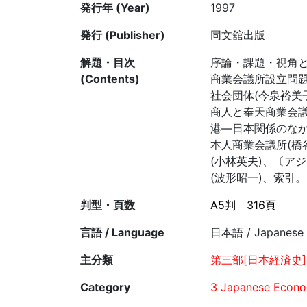
発行年 (Year)
1997
発行 (Publisher)
同文舘出版
解題・目次
序論・課題・視角と
(Contents)
商業会議所設立問題
社会団体(今泉裕美
商人と奉天商業会議
港—日本関係のなか
本人商業会議所(橋
(小林英夫)、〔ア
(波形昭一)、索引。
判型・頁数
A5判
316頁
言語 / Language
日本語 / Japanese
主分類
第三部[日本経済史]
Category
3 Japanese Econom