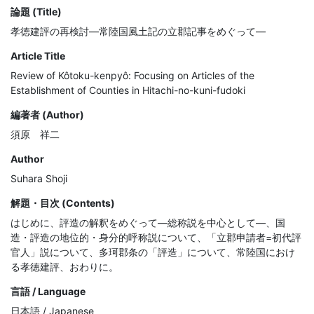
論題 (Title)
孝徳建評の再検討―常陸国風土記の立郡記事をめぐって―
Article Title
Review of Kôtoku-kenpyô: Focusing on Articles of the
Establishment of Counties in Hitachi-no-kuni-fudoki
編著者 (Author)
須原 祥二
Author
Suhara Shoji
解題・目次 (Contents)
はじめに、評造の解釈をめぐって―総称説を中心として―、国
造・評造の地位的・身分的呼称説について、「立郡申請者=初代評
官人」説について、多珂郡条の「評造」について、常陸国におけ
る孝徳建評、おわりに。
言語 / Language
日本語 / Japanese