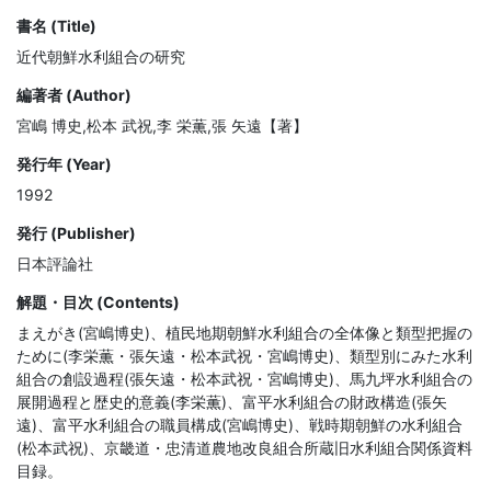
書名 (Title)
近代朝鮮水利組合の研究
編著者 (Author)
宮嶋 博史,松本 武祝,李 栄薫,張 矢遠【著】
発行年 (Year)
1992
発行 (Publisher)
日本評論社
解題・目次 (Contents)
まえがき(宮嶋博史)、植民地期朝鮮水利組合の全体像と類型把握の
ために(李栄薫・張矢遠・松本武祝・宮嶋博史)、類型別にみた水利
組合の創設過程(張矢遠・松本武祝・宮嶋博史)、馬九坪水利組合の
展開過程と歴史的意義(李栄薫)、富平水利組合の財政構造(張矢
遠)、富平水利組合の職員構成(宮嶋博史)、戦時期朝鮮の水利組合
(松本武祝)、京畿道・忠清道農地改良組合所蔵旧水利組合関係資料
目録。